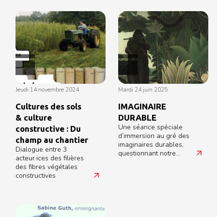
jeudi 14 novembre 2024
mardi 24 juin 2025
Cultures des sols
IMAGINAIRE
& culture
DURABLE
Une séance spéciale
constructive : Du
d’immersion au gré des
champ au chantier
imaginaires durables,
Dialogue entre 3
questionnant notre
acteur·ices des filières
capacité à habiter le
des fibres végétales
monde en harmonie
constructives
avec le vivant !
Rencontre entre l’art,
l’architecture et le
vivant