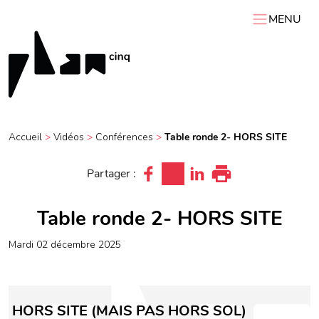
MENU
ACCUEIL
PLAN 5
AGENDA
Accueil
>
Vidéos
>
Conférences
>
Table ronde 2- HORS SITE
RESSOURCES
VIDÉOS
Expositions itinérantes
Carnets de chantier
Partager :
Conférences
Résidences
Podcasts
Interviews
Visites
Table ronde 2- HORS SITE
mardi 02 décembre 2025
HORS SITE (MAIS PAS HORS SOL)