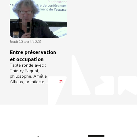
jeudi 13 avril 2023
Entre préservation
et occupation
Table ronde avec :
Thierry Paquot,
philosophe, Amélie
Allioux, architecte,
membre du comité
Défendre Habiter et
Sabine Guth,
enseignante à l'ensa
Nantes.