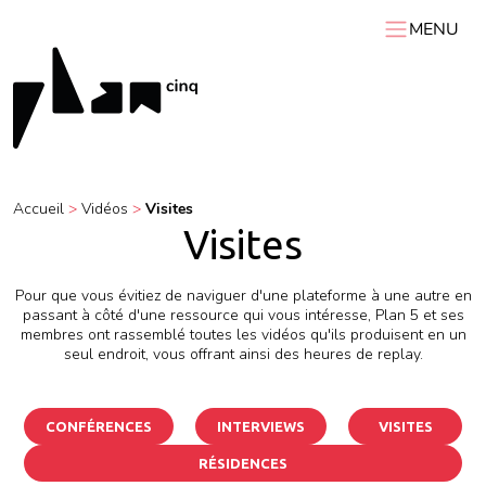
MENU
ACCUEIL
PLAN 5
AGENDA
Accueil
>
Vidéos
>
Visites
RESSOURCES
Visites
VIDÉOS
Expositions itinérantes
Carnets de chantier
Conférences
Résidences
Podcasts
Pour que vous évitiez de naviguer d'une plateforme à une autre en
Interviews
Visites
passant à côté d'une ressource qui vous intéresse, Plan 5 et ses
membres ont rassemblé toutes les vidéos qu'ils produisent en un
seul endroit, vous offrant ainsi des heures de replay.
CONFÉRENCES
INTERVIEWS
VISITES
RÉSIDENCES