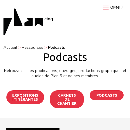
MENU
ACCUEIL
PLAN 5
AGENDA
Accueil
>
Ressources
>
Podcasts
RESSOURCES
Podcasts
VIDÉOS
Expositions itinérantes
Carnets de chantier
Conférences
Résidences
Podcasts
Retrouvez ici les publications, ouvrages, productions graphiques et
audios de Plan 5 et de ses membres.
Interviews
Visites
EXPOSITIONS
CARNETS
PODCASTS
ITINÉRANTES
DE
CHANTIER