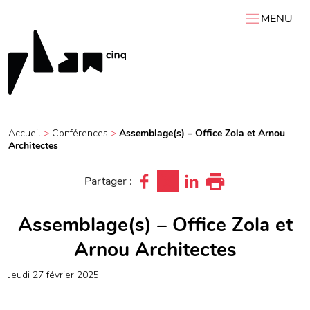
MENU
ACCUEIL
PLAN 5
AGENDA
Accueil
>
Conférences
>
Assemblage(s) – Office Zola et Arnou
RESSOURCES
Architectes
VIDÉOS
Expositions itinérantes
Carnets de chantier
Conférences
Résidences
Podcasts
Partager :
Interviews
Visites
Assemblage(s) – Office Zola et
Arnou Architectes
jeudi 27 février 2025