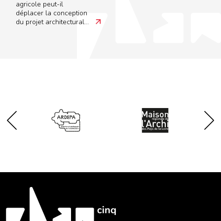
agricole peut-il
déplacer la conception
du projet architectural
et urbain ? Que peuvent
nous apprendre les
pratiques culturales, les
potentialités
productives,
nourricières et
paysagères de ces
espaces ruraux et
agricoles ?