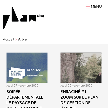
MENU
ACCUEIL
PLAN 5
AGENDA
Accueil
>
Arbre
RESSOURCES
VIDÉOS
Expositions itinérantes
Carnets de chantier
Conférences
Résidences
Podcasts
Interviews
Visites
jeudi 27 novembre 2025
jeudi 20 novembre 2025
SOIRÉE
ENRACINÉ #1
DÉPARTEMENTALE
ZOOM SUR LE PLAN
LE PAYSAGE DE
DE GESTION DE