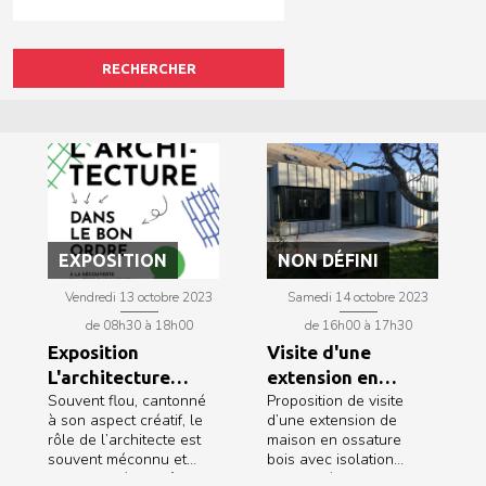
RECHERCHER
EXPOSITION
NON DÉFINI
Vendredi 13 octobre 2023
Samedi 14 octobre 2023
de 08h30 à 18h00
de 16h00 à 17h30
Exposition
Visite d'une
L'architecture
extension en
Souvent flou, cantonné
Proposition de visite
dans le bon ordre
ossature bois
à son aspect créatif, le
d’une extension de
rôle de l’architecte est
maison en ossature
souvent méconnu et
bois avec isolation
cela malgré son rôle
biosourcée. Une visite