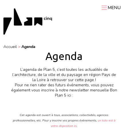
MENU
ACCUEIL
PLAN 5
AGENDA
Accueil
>
Agenda
RESSOURCES
Agenda
VIDÉOS
Expositions itinérantes
Carnets de chantier
Conférences
Résidences
Podcasts
L’agenda de Plan 5, c’est toutes les actualités de
l’architecture, de la ville et du paysage en région Pays de
Interviews
Visites
la Loire à retrouver sur cette page !
Pour ne rien rater des futurs événements, vous pouvez
également vous inscrire à notre newsletter mensuelle Bon
Plan 5 ici :
Cet agenda est ouvert à tous, associations, collectivités, agences
professionnelles, etc. Pour y inscrire vos propres évènements,
un tuto est à
votre disposition ici
.