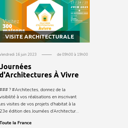
en ouate de cellulose et étanchéité a l’air
iserie intérieure * Parquet Une
visite proposée par **l'Atelier
ISAC** dans le cadre de la 7e
édition d'**Habiter Bois**. Un
VISITE ARCHITECTURALE
évènement **Fibois Pays de la Loire**,
association interprofessionnelle pour la
promotion du bois en région Pays de la
Vendredi 16 juin 2023
de 09h00 à 19h00
Loire.
Journées
d'Architectures À Vivre
### ? #Architectes, donnez de la
visibilité à vos réalisations en inscrivant
les visites de vos projets d’habitat à la
23e édition des Journées d’Architectures
à Vivre jusqu’au 12 avril 2023 :
Toute la France
[https://www.journeesavivre.fr/]