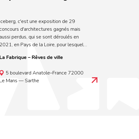
vril !** _La manifestation est organisée
par Architectures À Vivre, le 1er
magazine d'architecture français,
Iceberg, c'est une exposition de 29
l'association 1, 2, 3 Architecte et avec le
concours d'architectures gagnés mais
soutien du Ministère de la Culture, du
aussi perdus, qui se sont déroulés en
Conseil national de l’Ordre des
2021, en Pays de la Loire, pour lesquel
architectes, du Réseau des maisons de
l'ordre des architectes à été solicité pour
La Fabrique – Rêves de ville
l’architecture et de la Fédération
envoyer un juré de concours. Cette
nationale des CAUE_.
exposition témoigne donc de la diversité
5 boulevard Anatole–France 72000
et de la qualité architecturale lors des
Le Mans — Sarthe
procédures de concours.