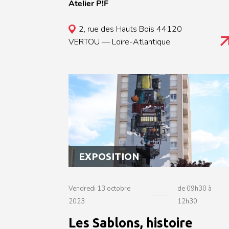
Atelier P!F
l'environnement. _Remarque : portez des
vêtements adaptés à la manipulation de
2, rue des Hauts Bois 44120
la terre._
VERTOU — Loire-Atlantique
EXPOSITION
Vendredi 13 octobre
de 09h30 à
2023
12h30
Les Sablons, histoire