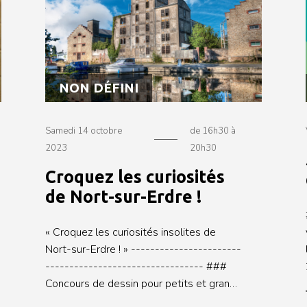
Explorez la maison en compagnie du
maître d'oeuvre. \- Session Questions -
* Menu
Réponses : Posez toutes vos questions.
NON DÉFINI
Samedi 14 octobre
de 16h30 à
2023
20h30
Croquez les curiosités
de Nort-sur-Erdre !
« Croquez les curiosités insolites de
Nort-sur-Erdre ! » -----------------------
--------------------------------- ###
Concours de dessin pour petits et grands
Repérez les frises, frontons, chapiteaux,