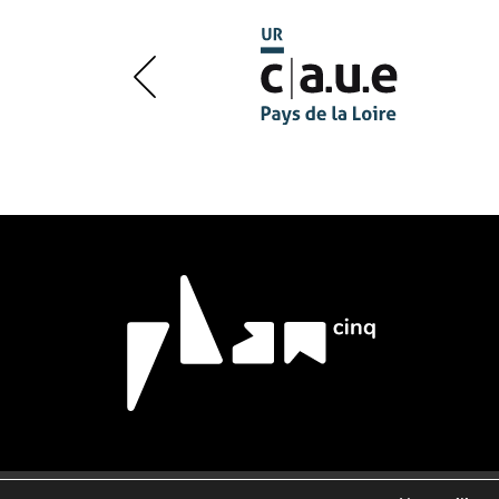
au coeur du quartier des Sablons jusqu'au
15 octobre. Puis du 18 octobre au 17
décembre à la Maison du Pilier-Rouge
(Cité Plantagenêt)