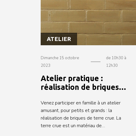
association interprofessionnelle pour la
promotion du bois en région Pays de la
Loire.
ATELIER
Dimanche 15 octobre
de 10h30 à
2023
12h30
Atelier pratique :
réalisation de briques
de terre crue
Venez participer en famille à un atelier
amusant, pour petits et grands : la
réalisation de briques de terre crue. La
terre crue est un matériau de
construction durable et respectueux de