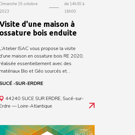
Dimanche 15 octobre
de 14h30 à
2023
16h00
Visite d'une maison à
ossature bois enduite
L’Atelier ISAC vous propose la visite
d’une maison en ossature bois RE 2020,
réalisée essentiellement avec des
matériaux Bio et Géo sourcés et
présentant une finition extérieure enduite
SUCÉ -SUR-ERDRE
sur fibre de bois. Le projet a été créé et
coordonné par Mr Clément PALCY,
44240 SUCE SUR ERDRE, Sucé-sur-
Maître d’Œuvre à Nort sur Erdre. Sur ce
Erdre — Loire-Atlantique
sujet l’entreprise a pu exprimer
l’ensemble de ses savoir-faire : *
Charpente ossature bois * Menuiserie
xtérieure * Protection solaire * Isolation