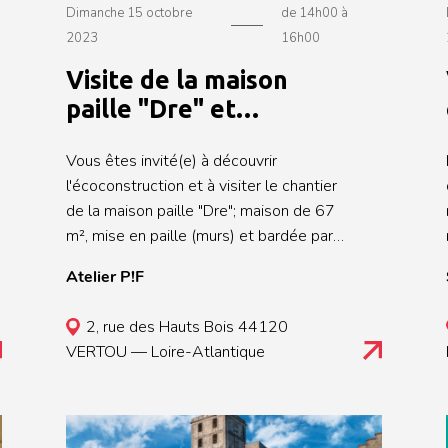
Dimanche 15 octobre
de 14h00 à
2023
16h00
Visite de la maison
paille "Dre" et
découverte de
Vous êtes invité(e) à découvrir
l'écoconstruction
l'écoconstruction et à visiter le chantier
de la maison paille "Dre"; maison de 67
m², mise en paille (murs) et bardée par
une structure d'insertion, mixte fibre de
Atelier P!F
bois et ouate de cellulose en toiture,
chauffage à granules, enduits intérieurs
2, rue des Hauts Bois 44120
terre. Au programme : \- Projection :
VERTOU — Loire-Atlantique
Découvrez lors d'une projection
commentée par les membres du
collectif, les principes phares de
l'écoconstruction. \- Visite guidée :
e