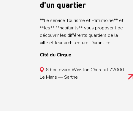
d'un quartier
**Le service Tourisme et Patrimoine** et
**les** **habitants** vous proposent de
découvrir les différents quartiers de la
ville et leur architecture. Durant ce
trimestre, **le quartier des Sablons** est
Cité du Cirque
à l’honneur, suite à la mission d’inventaire
menée par la région des Pays de la Loire
6 boulevard Winston Churchill 72000
depuis 2019 sur l’habitat en série au
Le Mans — Sarthe
Mans. Créé dans les années 1960 sur
d’anciens terrains inondables à la
périphérie est de la ville, le quartier des
Sablons s'est construit de toute pièce
sous la main d'un des plus grands
urbanistes français du XXe siècle, Pierre
Vago. **Une exposition, un focus et un
film** sont ainsi présentés au Chapiteau,