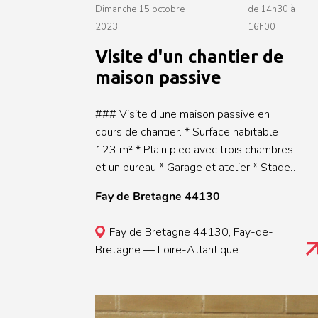
Dimanche 15 octobre
de 14h30 à
2023
16h00
Visite d'un chantier de
maison passive
### Visite d’une maison passive en
cours de chantier. * Surface habitable
123 m² * Plain pied avec trois chambres
et un bureau * Garage et atelier * Stade
clos et couvert, isolation en cours *
Fay de Bretagne 44130
Isolants Biosourcés * Bardage
Châtaignier * Menuiseries mixtes Bois-
Fay de Bretagne 44130, Fay-de-
Aluminium Une visite proposée
Bretagne — Loire-Atlantique
par **Atelier ISAC** et **Tektolab
Architectes** dans le cadre de la 7e
édition d'**Habiter Bois**. Un
évènement **Fibois Pays de la Loire**,