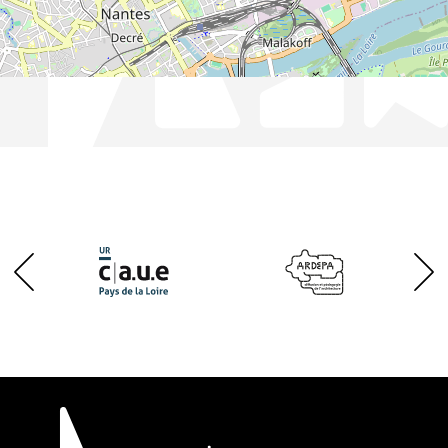
Leaflet
|
Contibuteurs OpenStreetMap