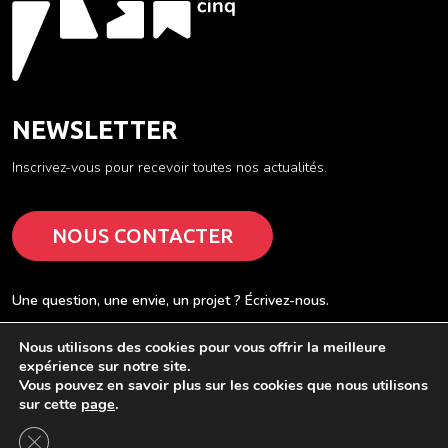
NEWSLETTER
Inscrivez-vous pour recevoir toutes nos actualités.
NOUS CONTACTER
Une question, une envie, un projet ? Écrivez-nous.
Nous utilisons des cookies pour vous offrir la meilleure
expérience sur notre site.
Vous pouvez en savoir plus sur les cookies que nous utilisons
sur cette
page
.
Mentions légales
Plan du site
Fermer la bannière des cookies GDPR
PLAN 5 © 2026
CGU