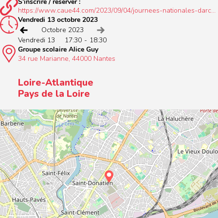
S’inscrire / réserver :
https://www.caue44.com/2023/09/04/journees-nationales-darchi
tectures-2023/
Vendredi 13 octobre 2023
Voir le mois précédent
Voir le mois suivant
Octobre 2023
Vendredi 13
17:30
-
18:30
Groupe scolaire Alice Guy
34 rue Marianne, 44000 Nantes
Loire-Atlantique
Pays de la Loire
+
−