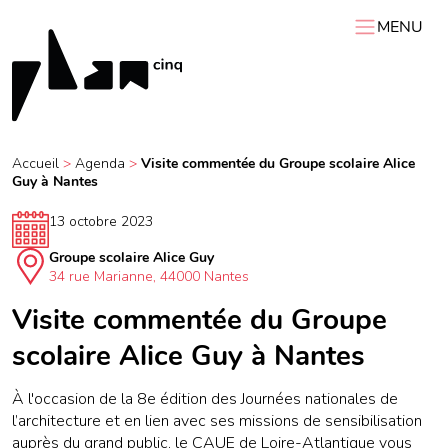
MENU
ACCUEIL
PLAN 5
AGENDA
Accueil
>
Agenda
>
Visite commentée du Groupe scolaire Alice
Guy à Nantes
RESSOURCES
VIDÉOS
Expositions itinérantes
Carnets de chantier
13 octobre 2023
Conférences
Résidences
Podcasts
Groupe scolaire Alice Guy
Interviews
Visites
34 rue Marianne, 44000 Nantes
Visite commentée du Groupe
scolaire Alice Guy à Nantes
À l'occasion de la 8e édition des Journées nationales de
l’architecture et en lien avec ses missions de sensibilisation
auprès du grand public, le CAUE de Loire-Atlantique vous