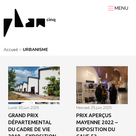
MENU
ACCUEIL
PLAN 5
AGENDA
Accueil
>
URBANISME
RESSOURCES
VIDÉOS
Expositions itinérantes
Carnets de chantier
Conférences
Résidences
Podcasts
Interviews
Visites
lundi 30 juin 2025
mercredi 25 juin 2025
GRAND PRIX
PRIX APERÇUS
DÉPARTEMENTAL
MAYENNE 2022 –
DU CADRE DE VIE
EXPOSITION DU