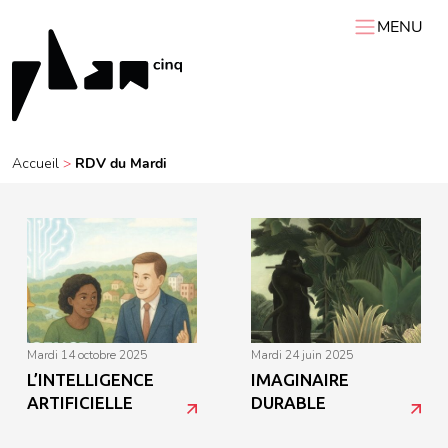
MENU
ACCUEIL
PLAN 5
AGENDA
Accueil
>
RDV du Mardi
RESSOURCES
VIDÉOS
Expositions itinérantes
Carnets de chantier
Conférences
Résidences
Podcasts
Interviews
Visites
mardi 14 octobre 2025
mardi 24 juin 2025
L’INTELLIGENCE
IMAGINAIRE
ARTIFICIELLE
DURABLE