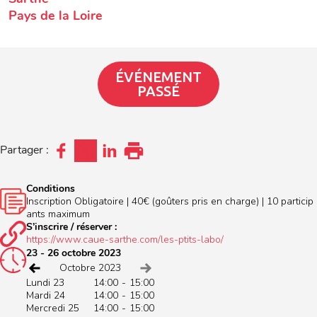
Pays de la Loire
ÉVÉNEMENT
PASSÉ
Partager :
Conditions
Inscription Obligatoire | 40€ (goûters pris en charge) | 10 particip
ants maximum
S’inscrire / réserver :
https://www.caue-sarthe.com/les-ptits-labo/
23 - 26 octobre 2023
Voir le mois précédent
Voir le mois suivant
Octobre 2023
Lundi 23
14:00
-
15:00
Mardi 24
14:00
-
15:00
Mercredi 25
14:00
-
15:00