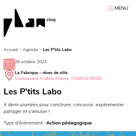
MENU
ACCUEIL
PLAN 5
AGENDA
Accueil
>
Agenda
>
Les P'tits Labo
RESSOURCES
VIDÉOS
26 octobre 2023
Expositions itinérantes
Carnets de chantier
Conférences
Résidences
La Fabrique – rêves de ville
Podcasts
5 boulevard Anatole France, 72000 LE MANS
Interviews
Visites
Les P'tits Labo
4 demi-journées pour construire, concevoir, expérimenter,
partager et s’amuser !
Type d'évènement :
Action pédagogique