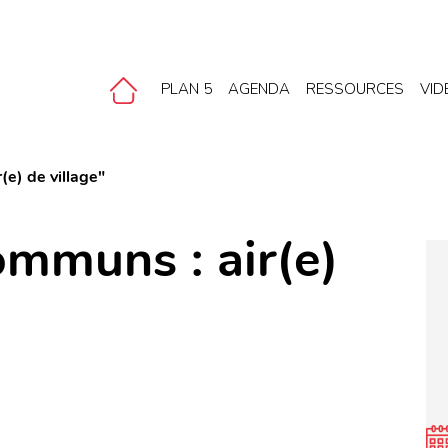
PLAN 5
AGENDA
RESSOURCES
VID
(e) de village"
ommuns : air(e)