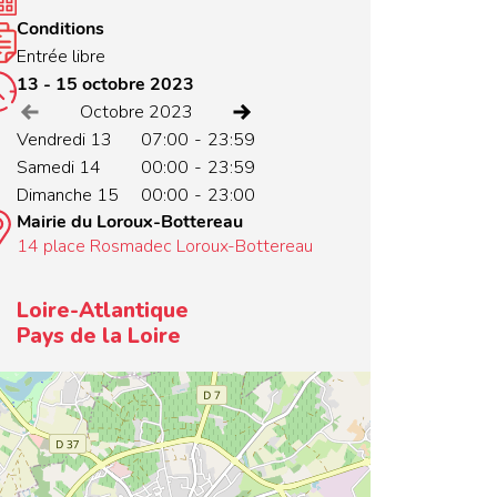
Conditions
Entrée libre
13 - 15 octobre 2023
Voir le mois précédent
Voir le mois suivant
Octobre 2023
Vendredi 13
07:00
-
23:59
Samedi 14
00:00
-
23:59
Dimanche 15
00:00
-
23:00
Mairie du Loroux-Bottereau
14 place Rosmadec Loroux-Bottereau
Loire-Atlantique
Pays de la Loire
+
−