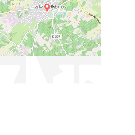
Leaflet
|
Contibuteurs OpenStreetMap