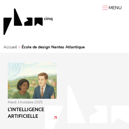
MENU
ACCUEIL
PLAN 5
AGENDA
Accueil
>
École de design Nantes Atlantique
RESSOURCES
VIDÉOS
Expositions itinérantes
Carnets de chantier
Conférences
Résidences
Podcasts
Interviews
Visites
mardi 14 octobre 2025
L’INTELLIGENCE
ARTIFICIELLE