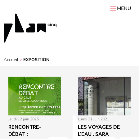
MENU
ACCUEIL
PLAN 5
AGENDA
Accueil
>
EXPOSITION
RESSOURCES
VIDÉOS
Expositions itinérantes
Carnets de chantier
Conférences
Résidences
Podcasts
Interviews
Visites
jeudi 12 juin 2025
lundi 21 juin 2021
RENCONTRE-
LES VOYAGES DE
DÉBAT :
L’EAU . SARA