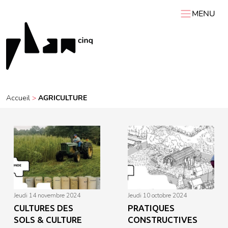
MENU
ACCUEIL
PLAN 5
AGENDA
Accueil
>
AGRICULTURE
RESSOURCES
VIDÉOS
Expositions itinérantes
Carnets de chantier
Conférences
Résidences
Podcasts
Interviews
Visites
jeudi 14 novembre 2024
jeudi 10 octobre 2024
CULTURES DES
PRATIQUES
SOLS & CULTURE
CONSTRUCTIVES